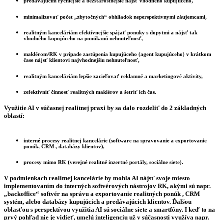
predávajúcim rýchlejšie a bezstarostnejšie nájsť vhodného kupujúceho,
minimalizovať počet „zbytočných“ obhliadok neperspektívnymi záujemcami,
realitným kanceláriám efektívnejšie spájať ponuky s dopytmi a nájsť tak
vhodného kupujúceho na ponúkanú nehnuteľnosť,
maklérom/RK v prípade zastúpenia kupujúceho (agent kupujúceho) v krátkom
čase nájsť klientovi najvhodnejšiu nehnuteľnosť,
realitným kanceláriám lepšie zacieľovať reklamné a marketingové aktivity,
zefektívniť činnosť realitných maklérov a šetriť ich čas.
Využitie AI v súčasnej realitnej praxi by sa dalo rozdeliť do
2 základných
oblastí:
interné procesy realitnej kancelárie (software na spravovanie a exportovanie
ponúk, CRM , databázy klientov),
procesy mimo RK (verejné realitné inzertné portály, sociálne siete).
V podmienkach realitnej kancelárie by mohla AI nájsť svoje miesto
implementovaním do interných softvérových nástrojov RK, akými sú napr.
„backoffice“ softvér na správu a exportovanie realitných ponúk , CRM
systém, alebo databázy kupujúcich a predávajúcich klientov. Ďalšou
oblasťou s perspektívou využitia AI sú sociálne siete a smartfóny. I keď to na
prvý pohľad nie je vidieť, umelú inteligenciu už v súčasnosti využíva napr.