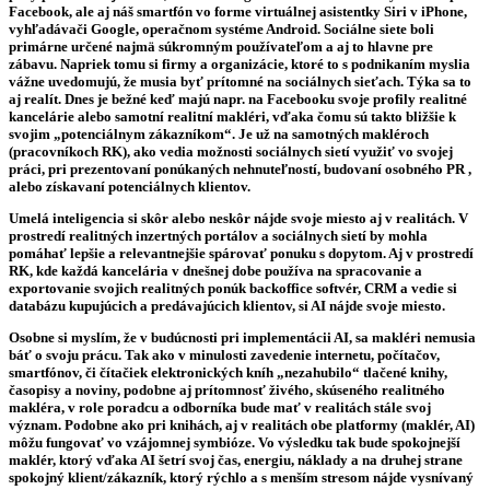
Facebook, ale aj náš smartfón vo forme virtuálnej asistentky Siri v iPhone,
vyhľadávači Google, operačnom systéme Android. Sociálne siete boli
primárne určené najmä súkromným používateľom a aj to hlavne pre
zábavu. Napriek tomu si firmy a organizácie, ktoré to s podnikaním myslia
vážne uvedomujú, že musia byť prítomné na sociálnych sieťach. Týka sa to
aj realít. Dnes je bežné keď majú napr. na Facebooku svoje profily realitné
kancelárie alebo samotní realitní makléri, vďaka čomu sú takto bližšie k
svojim „potenciálnym zákazníkom“. Je už na samotných makléroch
(pracovníkoch RK), ako vedia možnosti sociálnych sietí využiť vo svojej
práci, pri prezentovaní ponúkaných nehnuteľností, budovaní osobného PR ,
alebo získavaní potenciálnych klientov.
Umelá inteligencia si skôr alebo neskôr nájde svoje miesto aj v realitách. V
prostredí realitných inzertných portálov a sociálnych sietí by mohla
pomáhať lepšie a relevantnejšie spárovať ponuku s dopytom. Aj v prostredí
RK, kde každá kancelária v dnešnej dobe používa na spracovanie a
exportovanie svojich realitných ponúk backoffice softvér, CRM a vedie si
databázu kupujúcich a predávajúcich klientov, si AI nájde svoje miesto.
Osobne si myslím, že v budúcnosti pri implementácii AI, sa makléri nemusia
báť o svoju prácu. Tak ako v minulosti zavedenie internetu, počítačov,
smartfónov, či čítačiek elektronických kníh „nezahubilo“ tlačené knihy,
časopisy a noviny, podobne aj prítomnosť živého, skúseného realitného
makléra, v role poradcu a odborníka bude mať v realitách stále svoj
význam. Podobne ako pri knihách, aj v realitách obe platformy (maklér, AI)
môžu fungovať vo vzájomnej symbióze. Vo výsledku tak bude spokojnejší
maklér, ktorý vďaka AI šetrí svoj čas, energiu, náklady a na druhej strane
spokojný klient/zákazník, ktorý rýchlo a s menším stresom nájde vysnívaný