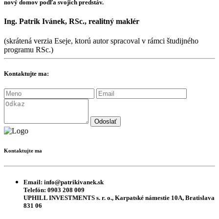
nový domov podľa svojich predstáv.
Ing. Patrik Ivánek, RSc., realitný maklér
(skrátená verzia Eseje, ktorú autor spracoval v rámci študijného
programu RSc.)
Kontaktujte ma:
Kontaktujte ma
Email:
info@patrikivanek.sk
Telefón:
0903 208 009
UPHILL INVESTMENTS s. r. o., Karpatské námestie 10A, Bratislava
831 06