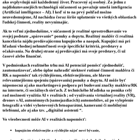
ako ovplyvňujú náš každodenný život. Pracovný aj osobný. Za jednu z
najdiskutovanejších technológií súčasnosti sa považuje umelá inteligencia
(Artificial intelligence – AI). I keď si to na prvý pohľad možno
neuvedomujeme, AI nachádza čoraz širšie uplatnenie vo všetkých oblastiach
ľudskej činnosti, reality nevynímajúc.
Ak to veľmi zjednodušíme, v súčasnosti je realitné sprostredkovanie vo
svojej podstate „spárovanie“ ponuky a dopytu. Realitný maklér či realitná
kancelária nájdu predávajúcemu kupujúceho a naopak. Kupujúci má pri
hľadaní vhodnej nehnuteľnosti svoje špecifické kritériá, predstavy a
očakávania. Na druhej strane aj predávajúci má svoje predstavy, či už
časové alebo finančné.
V podmienkach realitného trhu má AI potenciál pomôcť zjednodušiť,
zautomatizovať, alebo úplne nahradiť niektoré rutinné činnosti makléra či
RK a napomôcť tak rýchlejšiemu, efektívnejšiemu, ale hlavne
relevantnejšiemu spojeniu (spárovaniu) ponuky a dopytu. AI môže byť
nápomocná aj ako marketingová podpora pri budovaní značky makléra/RK
na internete, či sociálnych sieťach. Z technického hľadiska sa ponúka celý
rad možností využitia AI v realitách ; od využívania virtuálnej reality (VR),
dronov s AI, autonómnych (samojazdiacich) automobilov, až po vylepšenie
fotografií a videí vyhotovených fotoaparátmi, kamerami či mobilnými
telefónmi, ale aj ako tzv. „digitálni asistenti “.
Vo všeobecnosti môže AI v realitách napomôcť:
kupujúcim efektívnejšie a rýchlejšie nájsť nové bývanie,